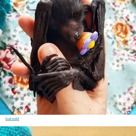
batsqld