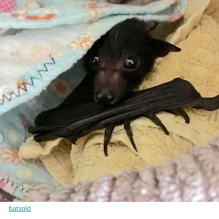
batsqld