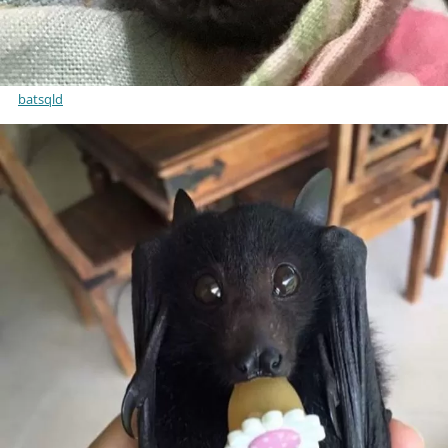
batsqld