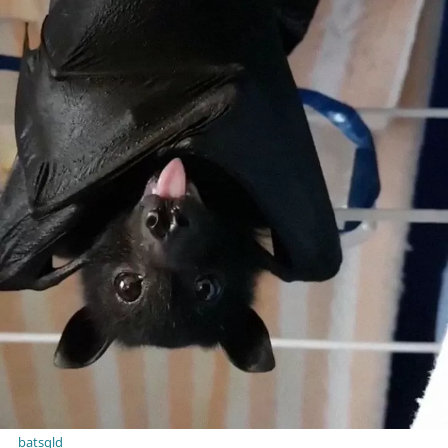
batsqld