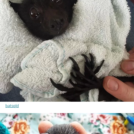
batsqld