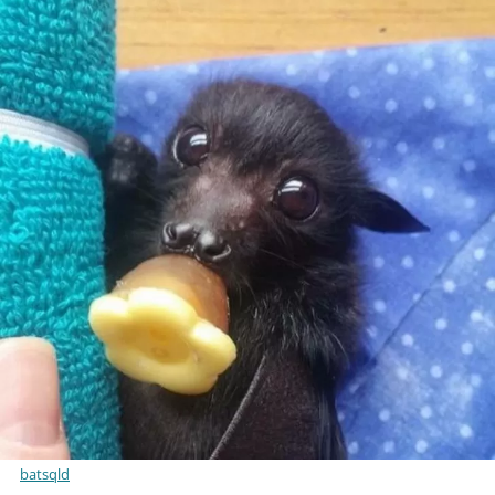
batsqld