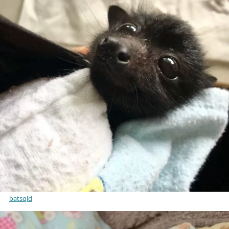
batsqld