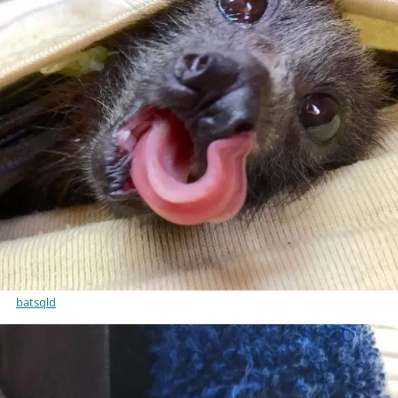
batsqld