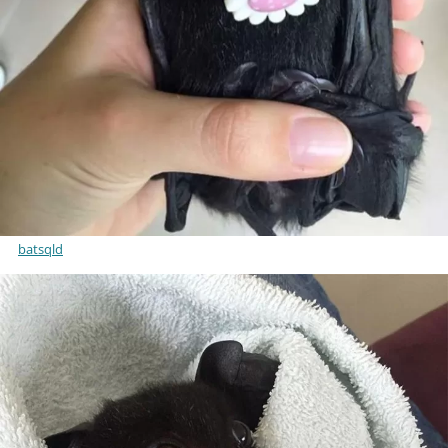
batsqld