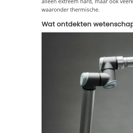
alleen extreem hard, maar ook veerk
waaronder thermische.
Wat ontdekten wetenschapp