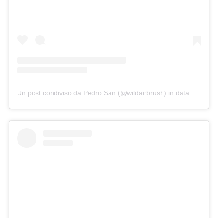
Un post condiviso da Pedro San (@wildairbrush)
in data:
5 Giu 2