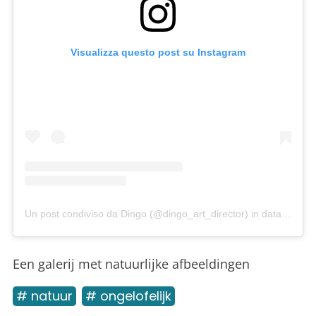
Visualizza questo post su Instagram
Un post condiviso da Dingo (@dingo_art_director)
in data:
10 Nov
Een galerij met natuurlijke afbeeldingen
# natuur
# ongelofelijk