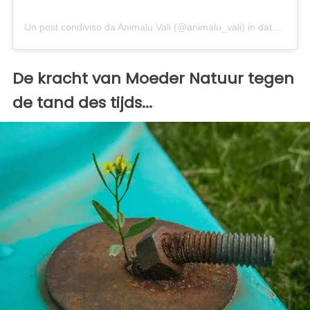
Un post condiviso da Animalu Vali (@animalu_vali)
in data:
16 Lu
De kracht van Moeder Natuur tegen
de tand des tijds...