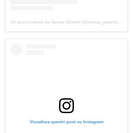
Un post condiviso da Nanma Gireesh (@nanma_gireesh)
in data
Visualizza questo post su Instagram