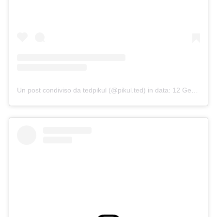
Un post condiviso da tedpikul (@pikul.ted)
in data:
12 Gen 2017 alle ore 8:16 PST