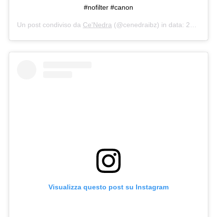
#nofilter #canon
Un post condiviso da
Ce'Nedra
(@cenedraibz) in data:
25 Set 2016 alle ore 1:19 PDT
Visualizza questo post su Instagram