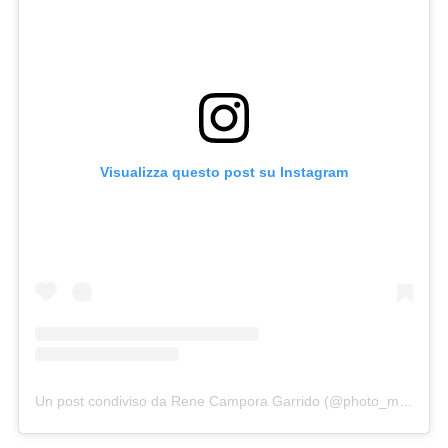
Visualizza questo post su Instagram
Un post condiviso da Rene Campora Garrido (@photo_man79)
i