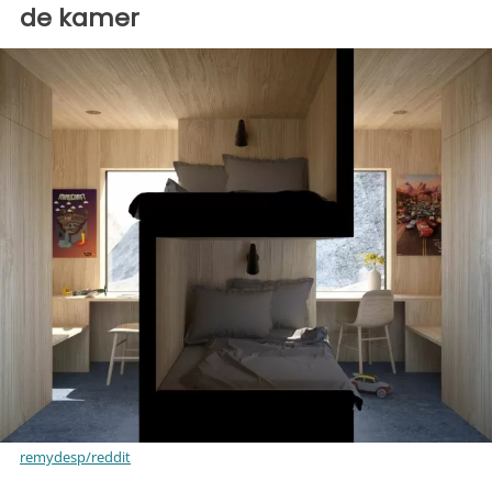
de kamer
remydesp/reddit