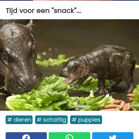
Tijd voor een "snack"...
# dieren
# schattig
# puppies