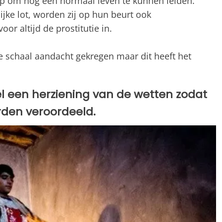
ep om nog een normaal leven te kunnen leiden.
lijke lot, worden zij op hun beurt ook
or altijd de prostitutie in.
e schaal aandacht gekregen maar dit heeft het
el een herziening van de wetten zodat
rden veroordeeld.