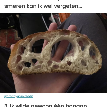
smeren kan ik wel vergeten...
igothitbyacar/reddit
3. Ik wilde gewoon één banaan...