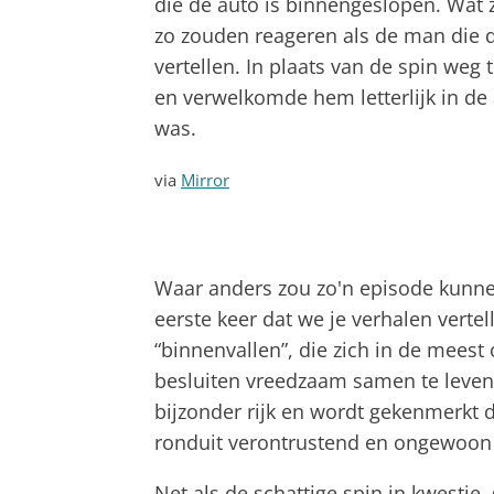
die de auto is binnengeslopen. Wat z
zo zouden reageren als de man die d
vertellen. In plaats van de spin weg t
en verwelkomde hem letterlijk in de a
was.
via
Mirror
Waar anders zou zo'n episode kunnen
eerste keer dat we je verhalen verte
“binnenvallen”, die zich in de mees
besluiten vreedzaam samen te leven 
bijzonder rijk en wordt gekenmerkt
ronduit verontrustend en ongewoon 
Net als de schattige spin in kwestie