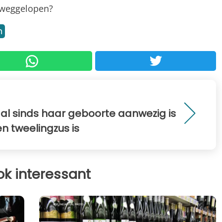
n weggelopen?
n
 al sinds haar geboorte aanwezig is
n tweelingzus is
ok interessant