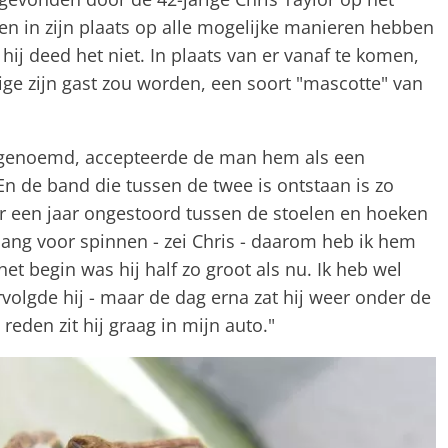
en in zijn plaats op alle mogelijke manieren hebben
j deed het niet. In plaats van er vanaf te komen,
tige zijn gast zou worden, een soort "mascotte" van
d genoemd, accepteerde de man hem als een
n de band die tussen de twee is ontstaan ​​is zo
eer een jaar ongestoord tussen de stoelen en hoeken
bang voor spinnen - zei Chris - daarom heb ik hem
het begin was hij half zo groot als nu. Ik heb wel
rvolgde hij - maar de dag erna zat hij weer onder de
eden zit hij graag in mijn auto."