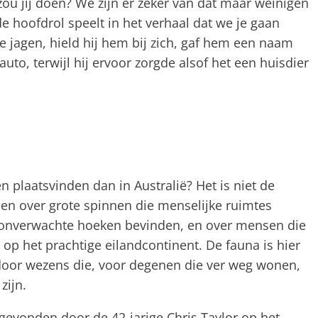
ou jij doen? We zijn er zeker van dat maar weinigen
e hoofdrol speelt in het verhaal dat we je gaan
e jagen, hield hij hem bij zich, gaf hem een ​​naam
uto, terwijl hij ervoor zorgde alsof het een huisdier
 plaatsvinden dan in Australië? Het is niet de
llen over grote spinnen die menselijke ruimtes
t onverwachte hoeken bevinden, en over mensen die
op het prachtige eilandcontinent. De fauna is hier
 door wezens die, voor degenen die ver weg wonen,
zijn.
, gevonden door de 42-jarige Chris Taylor op het