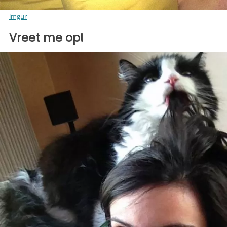
imgur
Vreet me op!