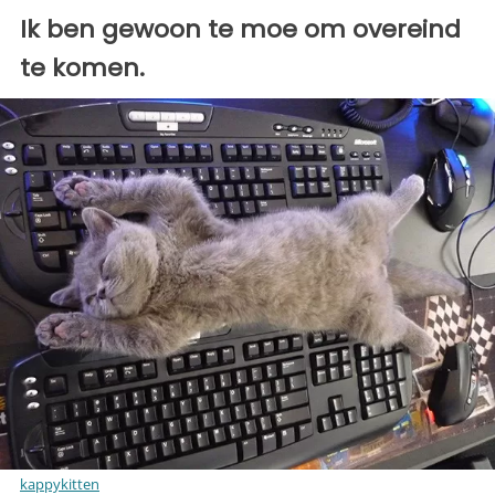
Ik ben gewoon te moe om overeind
te komen.
kappykitten