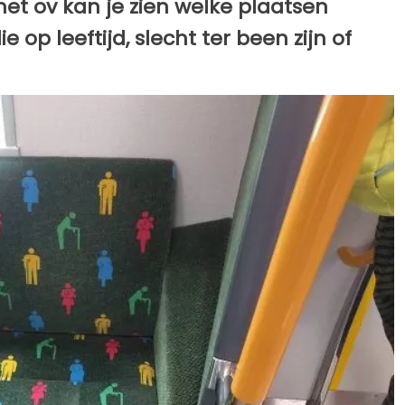
het ov kan je zien welke plaatsen
 op leeftijd, slecht ter been zijn of