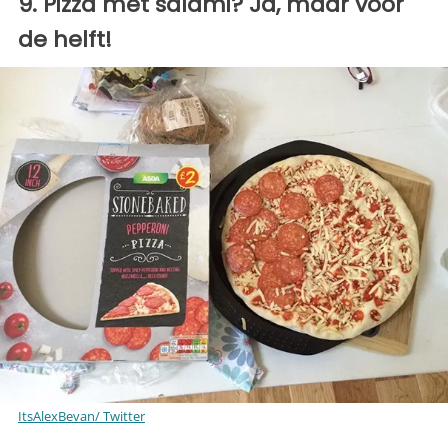
9. Pizza met salami? Ja, maar voor
de helft!
ItsAlexBevan/ Twitter