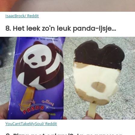
IsaacBrock/ Reddit
8. Het leek zo'n leuk panda-ijsje...
YouCantTakeMySoul/ Reddit