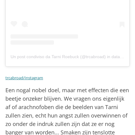
Un post condiviso da Tarni Roebuck (@trcabroad)
in data:
4 Mag 
trcabroad/Instagram
Een nogal nobel doel, maar met effecten die een
beetje onzeker blijven. We vragen ons eigenlijk
af of arachnofoben die de beelden van Tarni
zullen zien, echt hun angst zullen overwinnen of
zo onder de indruk zullen zijn dat ze er nog
banger van worden... Smaken zijn tenslotte