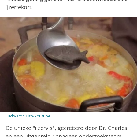
ijzertekort.
Lucky Iron Fish/Youtube
De unieke "ijzervis", gecreëerd door Dr. Charles
en een uitgebreid Canadees onderzoeksteam,