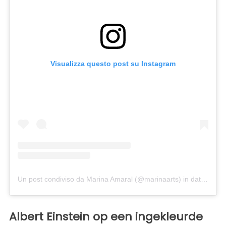
Visualizza questo post su Instagram
Un post condiviso da Marina Amaral (@marinaarts)
in data:
16 Fe
Albert Einstein op een ingekleurde