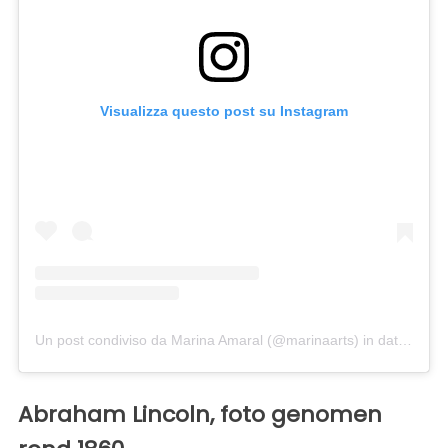
Visualizza questo post su Instagram
Un post condiviso da Marina Amaral (@marinaarts)
in data:
24 Ge
Abraham Lincoln, foto genomen