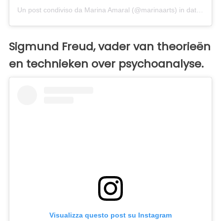
Un post condiviso da Marina Amaral (@marinaarts)
in data:
9 Set
Sigmund Freud, vader van theorieën
en technieken over psychoanalyse.
Visualizza questo post su Instagram