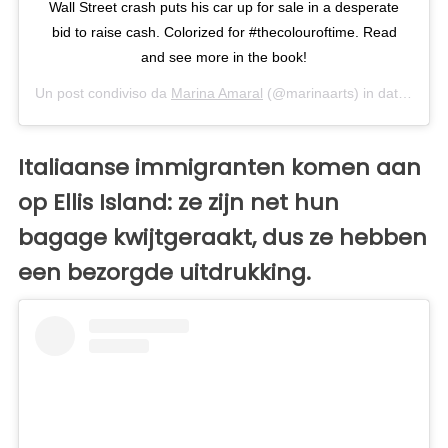
Wall Street crash puts his car up for sale in a desperate
bid to raise cash. Colorized for #thecolouroftime. Read
and see more in the book!
Un post condiviso da
Marina Amaral
(@marinaarts) in data:
24 Ot
Italiaanse immigranten komen aan
op Ellis Island: ze zijn net hun
bagage kwijtgeraakt, dus ze hebben
een bezorgde uitdrukking.