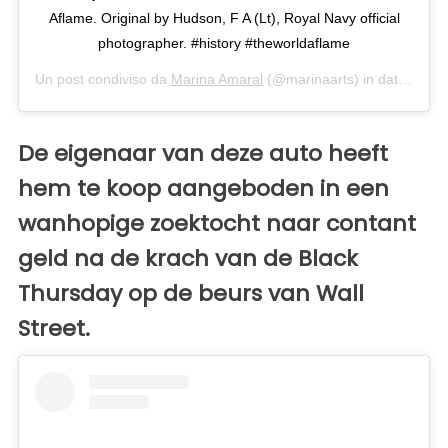
Aflame. Original by Hudson, F A (Lt), Royal Navy official
photographer. #history #theworldaflame
Un post condiviso da
Marina Amaral
(@marinaarts) in data:
16 Ot
De eigenaar van deze auto heeft
hem te koop aangeboden in een
wanhopige zoektocht naar contant
geld na de krach van de Black
Thursday op de beurs van Wall
Street.