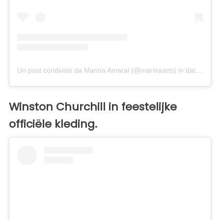
Un post condiviso da Marina Amaral (@marinaarts)
in data:
5 Gen
Winston Churchill in feestelijke
officiële kleding.