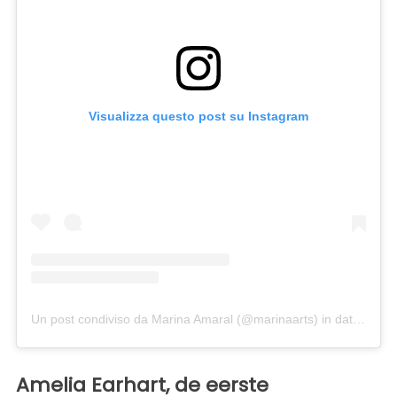
Visualizza questo post su Instagram
Un post condiviso da Marina Amaral (@marinaarts)
in data:
30 Ot
Amelia Earhart, de eerste