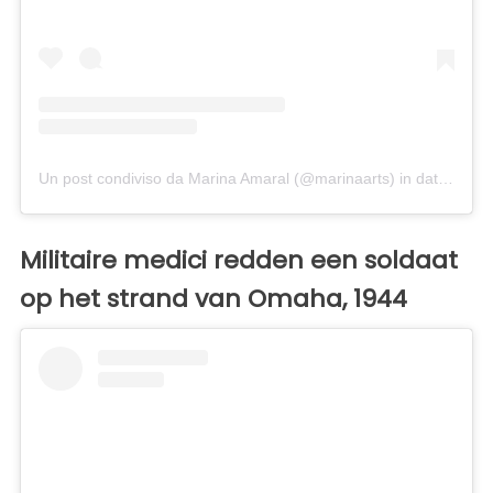
Un post condiviso da Marina Amaral (@marinaarts)
in data:
8 Ott
Militaire medici redden een soldaat
op het strand van Omaha, 1944