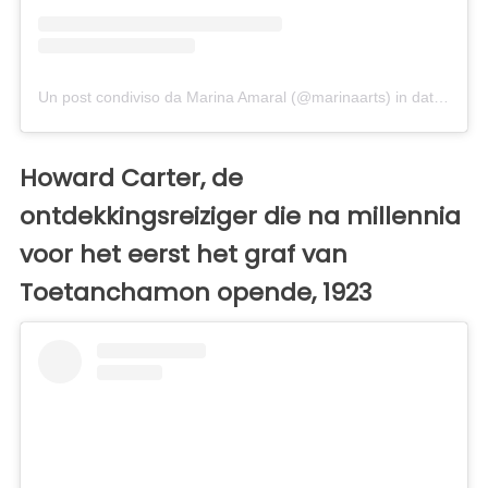
Un post condiviso da Marina Amaral (@marinaarts)
in data:
9 Feb
Howard Carter, de
ontdekkingsreiziger die na millennia
voor het eerst het graf van
Toetanchamon opende, 1923