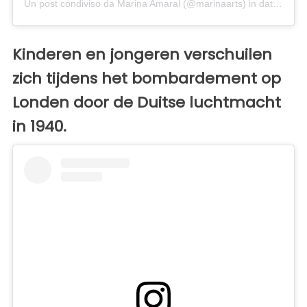
Un post condiviso da Marina Amaral (@marinaarts)
in data:
13 Ot
Kinderen en jongeren verschuilen
zich tijdens het bombardement op
Londen door de Duitse luchtmacht
in 1940.