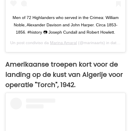
Men of 72 Highlanders who served in the Crimea: William
Noble, Alexander Davison and John Harper. Circa 1853-
1856. #history 📷 Joseph Cundall and Robert Howlett.
Un post condiviso da
Marina Amaral
(@marinaarts) in data:
14 Ot
Amerikaanse troepen kort voor de
landing op de kust van Algerije voor
operatie "Torch", 1942.