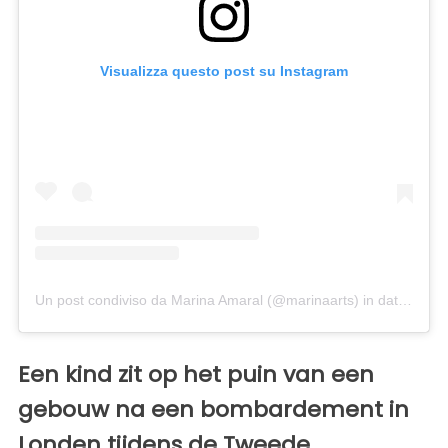
Visualizza questo post su Instagram
Un post condiviso da Marina Amaral (@marinaarts)
in data:
21 Ap
Een kind zit op het puin van een
gebouw na een bombardement in
Londen tijdens de Tweede