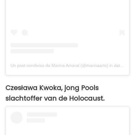
Un post condiviso da Marina Amaral (@marinaarts)
in data:
23 Se
Czesława Kwoka, jong Pools
slachtoffer van de Holocaust.