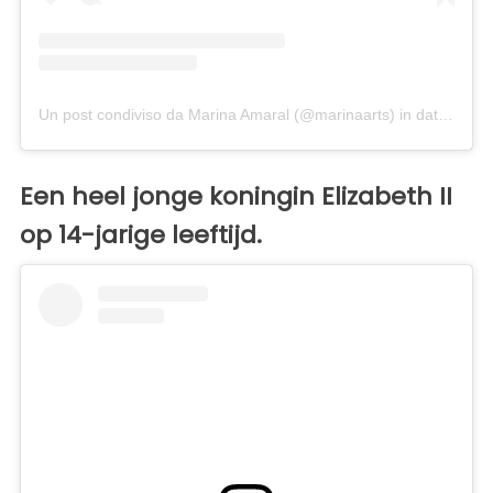
Un post condiviso da Marina Amaral (@marinaarts)
in data:
14 Ma
Een heel jonge koningin Elizabeth II
op 14-jarige leeftijd.