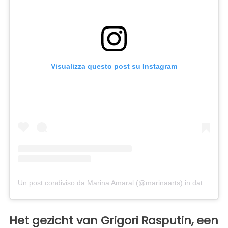
Visualizza questo post su Instagram
Un post condiviso da Marina Amaral (@marinaarts)
in data:
11 Ot
Het gezicht van Grigori Rasputin, een