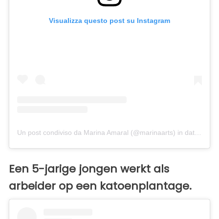
Visualizza questo post su Instagram
Un post condiviso da Marina Amaral (@marinaarts)
in data:
7 Set
Een 5-jarige jongen werkt als
arbeider op een katoenplantage.