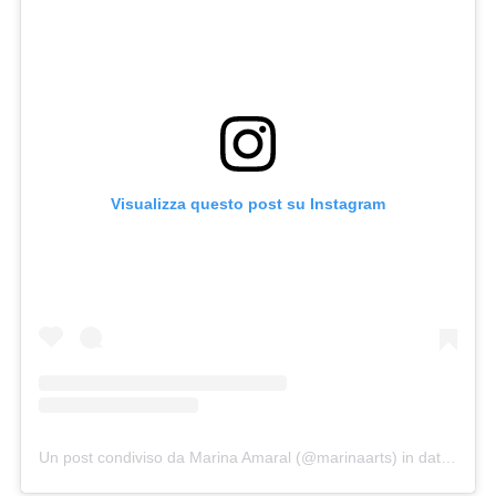
Visualizza questo post su Instagram
Un post condiviso da Marina Amaral (@marinaarts)
in data:
15 Ag