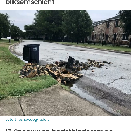
bliksemschicht
bytorthesnowdog/reddit