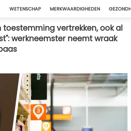
WETENSCHAP
MERKWAARDIGHEDEN
GEZONDH
n toestemming vertrekken, ook al
nst": werkneemster neemt wraak
baas