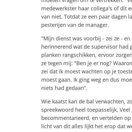
moeten vragen om te vertrekken." V
medewerkster haar collega's of dit e
van niet. Totdat ze een paar dagen 
pesterijen van de manager.
"Mijn dienst was voorbij - zei ze - en
herinnerend wat de supervisor had g
planken rangschikken, ervoor zorgend
ze tegen mij: "Ben je er nog? Waarom
zei dat ik moest wachten op je toes
moest gaan. Ik ging weg en dus moest
niets had gedaan”.
Wie kaatst kan de bal verwachten, zou
spreekwoord heel toepasselijk. Veel
becommentarieerd, en vertelden op hu
licht van dit alles lijkt het erop da