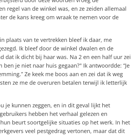
erbijsterd door deze woorden vroeg de
en regel van de winkel was, en ze zeiden allemaal
later de kans kreeg om wraak te nemen voor de
 in plaats van te vertrekken bleef ik daar, me
ezegd. Ik bleef door de winkel dwalen en de
 dat ik dicht bij haar was. Na 2 en een half uur zei
 ben je niet naar huis gegaan?" Ik antwoordde: “Je
temming.” Ze keek me boos aan en zei dat ik weg
en ze me de overuren betalen terwijl ik letterlijk
 je kunnen zeggen, en in dit geval lijkt het
 gebruikers hebben het verhaal gelezen en
n beurt soortgelijke situaties op het werk. In het
t werkgevers veel pestgedrag vertonen, maar dat dit