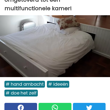
multifunctionele kamer!
# hand ambacht
# ideeën
# doe het zelf