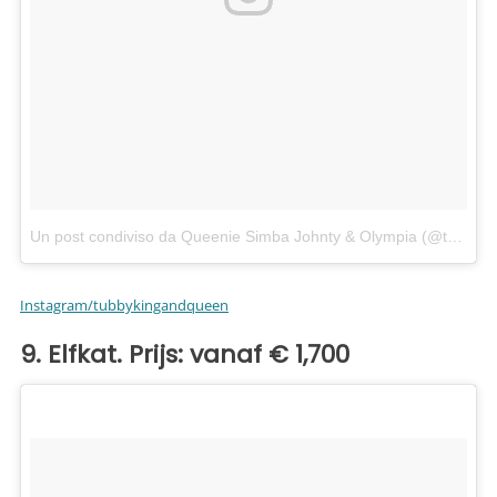
Un post condiviso da Queenie Simba Johnty & Olympia (@tubbykingandqueen)
Instagram/tubbykingandqueen
9. Elfkat. Prijs: vanaf € 1,700