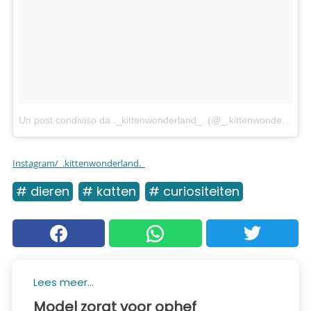
Un post condiviso da ._kittenwonderland_. (@_.kittenwonderland._)
Instagram/_.kittenwonderland._
# dieren
# katten
# curiositeiten
Lees meer...
Model zorgt voor ophef