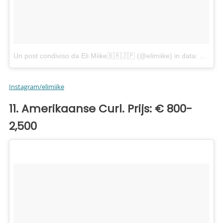
Un post condiviso da Eli Miike🇧🇷🇯🇵 (@elimiike)
in data:
31 Lug
Instagram/elimiike
11. Amerikaanse Curl. Prijs: € 800-
2,500