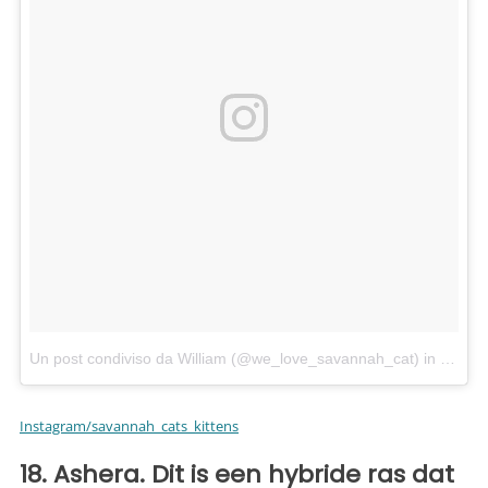
Un post condiviso da William (@we_love_savannah_cat)
in data:
1
Instagram/savannah_cats_kittens
18. Ashera. Dit is een hybride ras dat