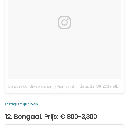
Un post condiviso da jun (@junlovin)
in data:
12 Ott 2017 alle ore 17:47 PDT
Instagram/junlovin
12. Bengaal. Prijs: € 800-3,300