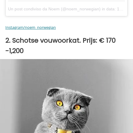
Un post condiviso da Noem (@noem_norwegian)
in data:
12 Ott 2017 alle ore 07:12 PDT
Instagram/noem_norwegian
2. Schotse vouwoorkat. Prijs: € 170
-1,200