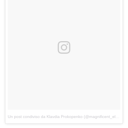
Un post condiviso da Klavdia Prokopenko (@magnificent_elf)
in da