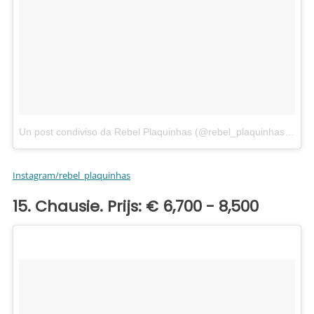
Un post condiviso da Rebel Plaquinhas (@rebel_plaquinhas)
in da
Instagram/rebel_plaquinhas
15. Chausie. Prijs: € 6,700 - 8,500