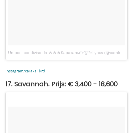
Un post condiviso da 🔥🔥🔥Каракалы🐾🐺🐾Lynxs (@carakal_krd)
Instagram/carakal_krd
17. Savannah. Prijs: € 3,400 - 18,600