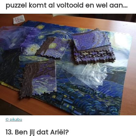
puzzel komt al voltooid en wel aan...
© pikabu
13. Ben jij dat Ariël?