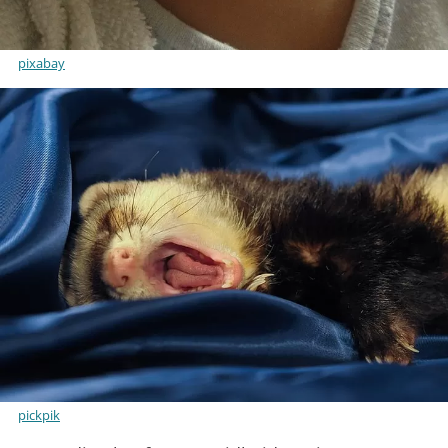
pixabay
pickpik