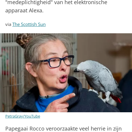
"medeplichtigheid" van het elektronische
apparaat
Alexa.
via
The Scottish Sun
PetraGray/YouTube
Papegaai Rocco veroorzaakte veel herrie in zijn