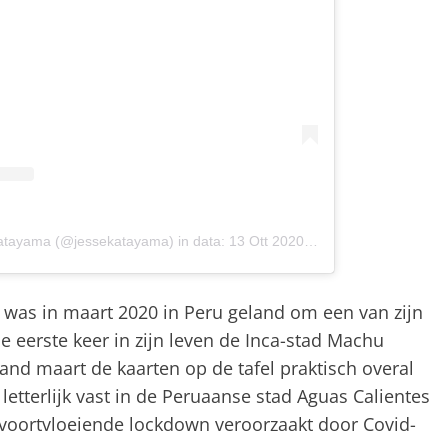
Katayama (@jessekatayama)
in data:
13 Ott 2020 alle ore 6:19 PDT
 was in maart 2020 in Peru geland om een ​​van zijn
e eerste keer in zijn leven de Inca-stad Machu
nd maart de kaarten op de tafel praktisch overal
 letterlijk vast in de Peruaanse stad Aguas Calientes
voortvloeiende lockdown veroorzaakt door Covid-