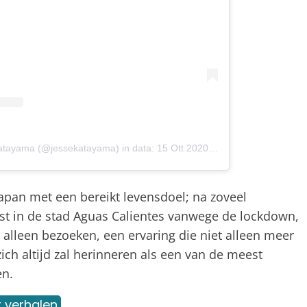
Katayama (@jessekatayama)
in data:
15 Ott 2020 alle ore 8:06 PDT
Japan met een bereikt levensdoel; na zoveel
st in de stad Aguas Calientes vanwege de lockdown,
lleen bezoeken, een ervaring die niet alleen meer
zich altijd zal herinneren als een van de meest
en.
 verhalen