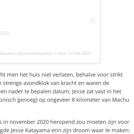
Katayama (@jessekatayama)
in data:
12 Ott 2020 alle ore 4:18 PDT
 men het huis niet verlaten, behalve voor strikt
en strenge avondklok van kracht en waren de
een nader te bepalen datum; Jesse zat vast in het
ironisch genoeg) op ongeveer 8 kilometer van Machu
s in november 2020 heropend zou moeten zijn voor
agde Jesse Katayama erin zijn droom waar te maken: