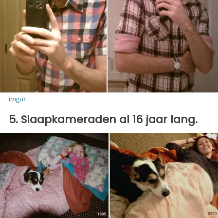
imgur
5. Slaapkameraden al 16 jaar lang.