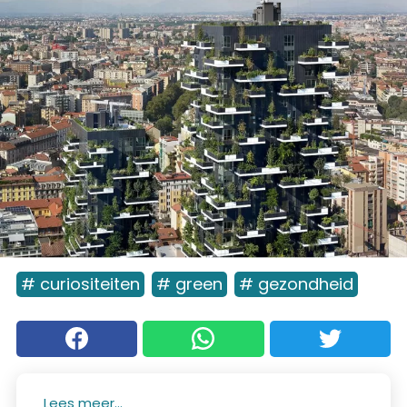
# curiositeiten
# green
# gezondheid
Lees meer...