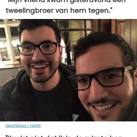
tweelingbroer van hem tegen."
sleuthblues / reddit