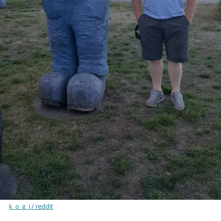
k_o_g_i / reddit