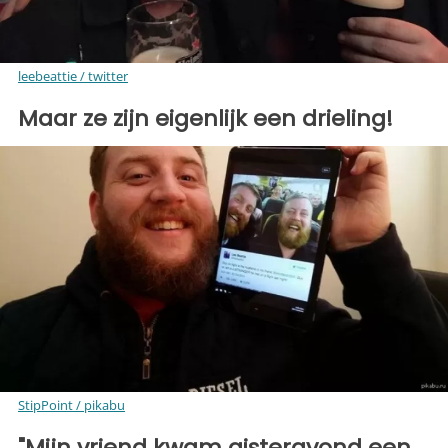
leebeattie / twitter
Maar ze zijn eigenlijk een drieling!
StipPoint / pikabu
"Mijn vriend kwam gisteravond een