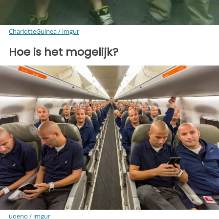
CharlotteGuinea / imgur
Hoe is het mogelijk?
uoeno / imgur