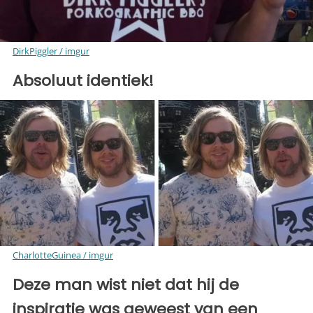
DirkPiggler / imgur
Absoluut identiek!
CharlotteGuinea / imgur
Deze man wist niet dat hij de
inspiratie was geweest van een