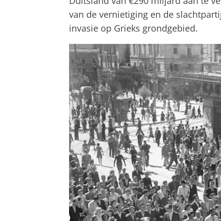
Duitsland van €290 miljard aan te v
van de vernietiging en de slachtparti
invasie op Grieks grondgebied.