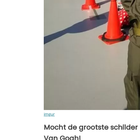
imgur
Mocht de grootste schilder a
Van Gogh!