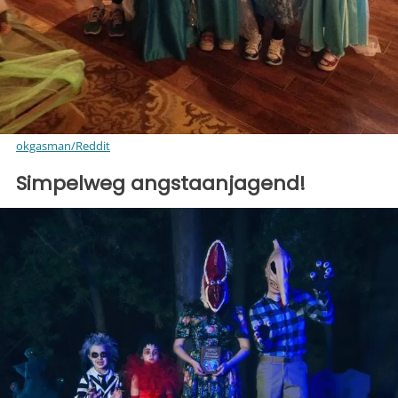
okgasman/Reddit
Simpelweg angstaanjagend!