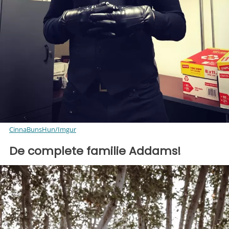
CinnaBunsHun/Imgur
De complete familie Addams!