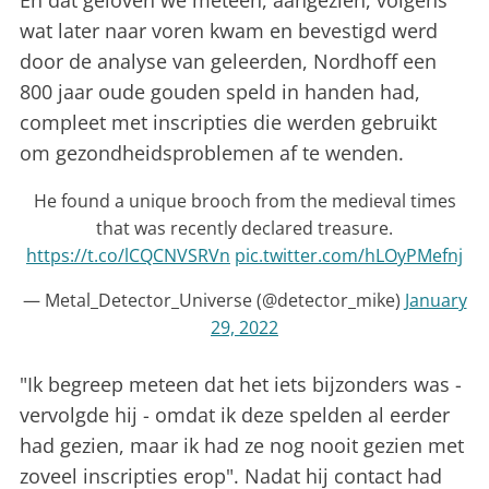
En dat geloven we meteen, aangezien, volgens
wat later naar voren kwam en bevestigd werd
door de analyse van geleerden, Nordhoff een
800 jaar oude gouden speld in handen had,
compleet met inscripties die werden gebruikt
om gezondheidsproblemen af ​​te wenden.
He found a unique brooch from the medieval times
that was recently declared treasure.
https://t.co/lCQCNVSRVn
pic.twitter.com/hLOyPMefnj
— Metal_Detector_Universe (@detector_mike)
January
29, 2022
"Ik begreep meteen dat het iets bijzonders was -
vervolgde hij - omdat ik deze spelden al eerder
had gezien, maar ik had ze nog nooit gezien met
zoveel inscripties erop". Nadat hij contact had