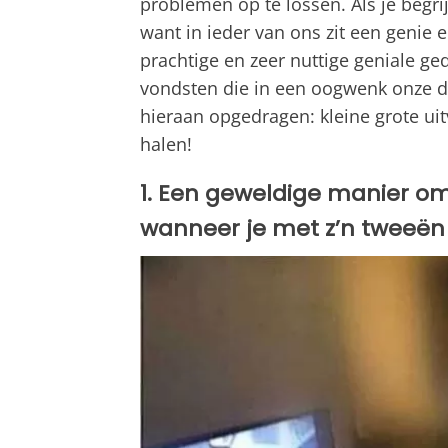
problemen op te lossen. Als je begr
want in ieder van ons zit een genie 
prachtige en zeer nuttige geniale geda
vondsten die in een oogwenk onze da
hieraan opgedragen: kleine grote ui
halen!
1. Een geweldige manier om 
wanneer je met z’n tweeën