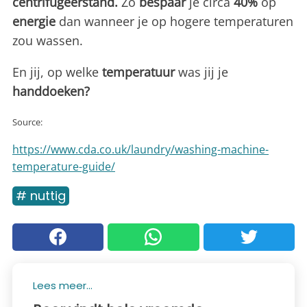
centrifugeerstand.
Zo
bespaar
je circa
40%
op
energie
dan wanneer je op hogere temperaturen
zou wassen.
En jij, op welke
temperatuur
was jij je
handdoeken?
Source:
https://www.cda.co.uk/laundry/washing-machine-
temperature-guide/
# nuttig
Lees meer...