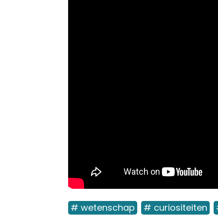
# wetenschap
# curiositeiten