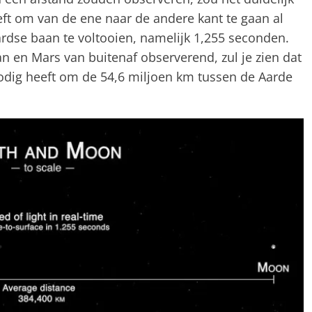
heeft om van de ene naar de andere kant te gaan al
ardse baan te voltooien, namelijk 1,255 seconden.
n en Mars van buitenaf observerend, zul je zien dat
odig heeft om de 54,6 miljoen km tussen de Aarde