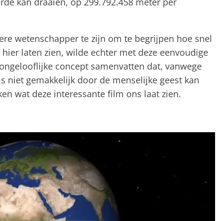
rde kan draaien, op 299.792.458 meter per
tere wetenschapper te zijn om te begrijpen hoe snel
 hier laten zien, wilde echter met deze eenvoudige
t ongelooflijke concept samenvatten dat, vanwege
s niet gemakkelijk door de menselijke geest kan
n wat deze interessante film ons laat zien.