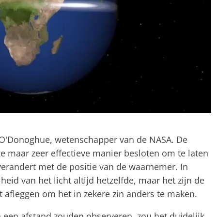
s O'Donoghue, wetenschapper van de NASA. De
 maar zeer effectieve manier besloten om te laten
 verandert met de positie van de waarnemer. In
id van het licht altijd hetzelfde, maar het zijn de
t afleggen om het in zekere zin anders te maken.
een afstand zouden observeren, zou het duidelijk