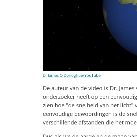
Dr James O'Donoghue/YouTube
De auteur van de video is Dr. Jame
onderzoeker heeft op een eenvoudige
zien hoe "de snelheid van het licht"
eenvoudige bewoordingen is de snelhe
verschillende afstanden die het moe
Dus als we de aarde en de maan van 