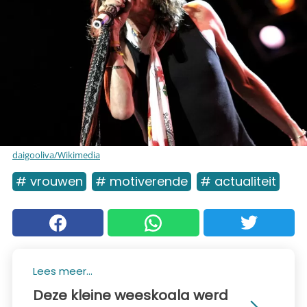
daigooliva/Wikimedia
# vrouwen
# motiverende
# actualiteit
Lees meer...
Deze kleine weeskoala werd