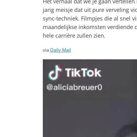
Het verhaal dat we je gaan vertellen
jarig meisje dat uit pure verveling v
sync-techniek. Filmpjes die al snel v
maandelijkse inkomsten verdiende di
hele carrière zullen zien.
via
Daily Mail