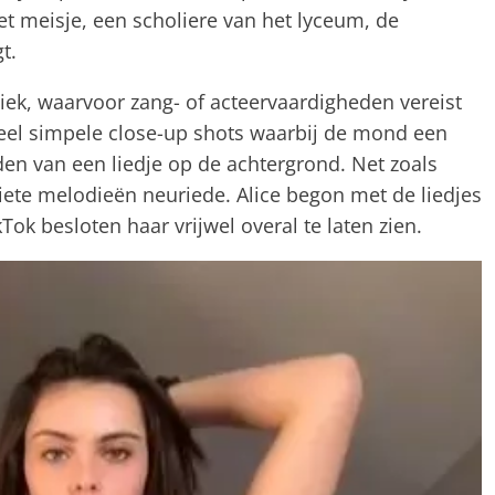
et meisje, een scholiere van het lyceum, de
t.
iek, waarvoor zang- of acteervaardigheden vereist
it heel simpele close-up shots waarbij de mond een
n van een liedje op de achtergrond. Net zoals
oriete melodieën neuriede. Alice begon met de liedjes
Tok besloten haar vrijwel overal te laten zien.